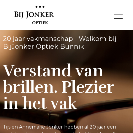
20 jaar vakmanschap | Welkom bij
Bij Jonker Optiek
Opticien in Bunnik. Verstand van brillen. Plezier in het vak
BijJonker Optiek Bunnik
Verstand van
brillen. Plezier
in het vak
Tijs en Annemarie Jonker hebben al 20 jaar een