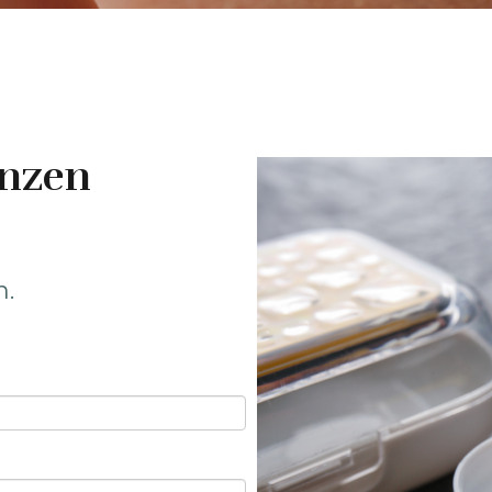
enzen
n.