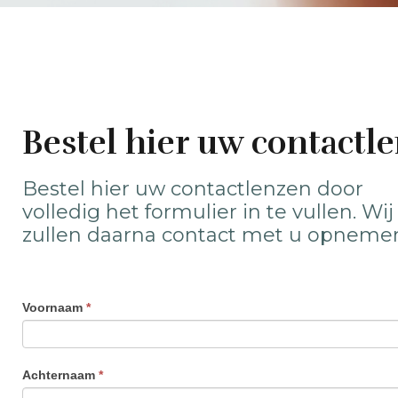
Bestel hier uw contactl
Bestel hier uw contactlenzen door
volledig het formulier in te vullen. Wij
zullen daarna contact met u opneme
Lenzen
Voornaam
*
I
bestellen
n
d
Achternaam
*
i