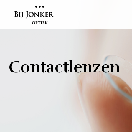
Bij Jonker Optiek
Opticien in Bunnik. Verstand van brillen. Plezier in het vak
Contactlenzen